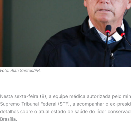
Foto: Alan Santos/PR.
Nesta sexta-feira (8), a equipe médica autorizada pelo mi
Supremo Tribunal Federal (STF), a acompanhar o ex-presid
detalhes sobre o atual estado de saúde do líder conservad
Brasília.