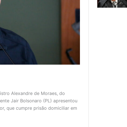
nistro Alexandre de Moraes, do
ente Jair Bolsonaro (PL) apresentou
or, que cumpre prisão domiciliar em