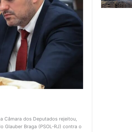
da Câmara dos Deputados rejeitou,
ado Glauber Braga (PSOL-RJ) contra o