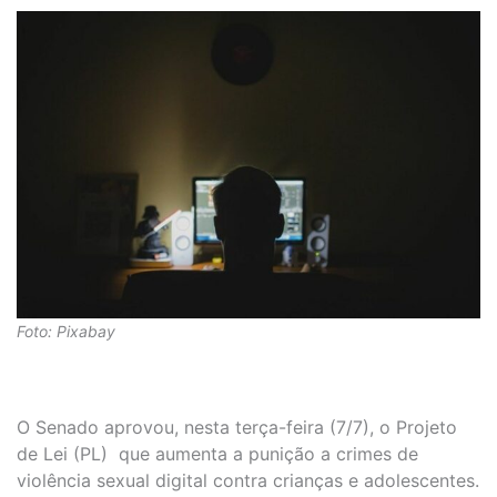
Foto: Pixabay
O Senado aprovou, nesta terça-feira (7/7), o Projeto
de Lei (PL) que aumenta a punição a crimes de
violência sexual digital contra crianças e adolescentes.