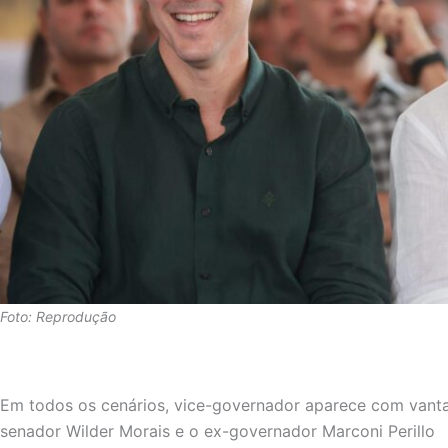
Foto: Reprodução
Em todos os cenários, vice-governador aparece com vant
senador Wilder Morais e o ex-governador Marconi Perillo