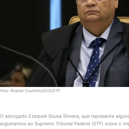
Foto: Rosinei Coutinho/SCO/STF
O advogado Ezequiel Sousa Silveira, que representa alguns
argumentou ao Supremo Tribunal Federal (STF) sobre o imp