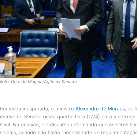
Foto: Geraldo Magela/Agência Senado
Em visita inesperada, o ministro
Alexandre de Moraes
, do 
esteve no Senado nesta quarta-feira (17/4) para a entreg
Civil. Na ocasião, ele discursou afirmando que os seres h
sociais, quando não havia “necessidade de regulamentação