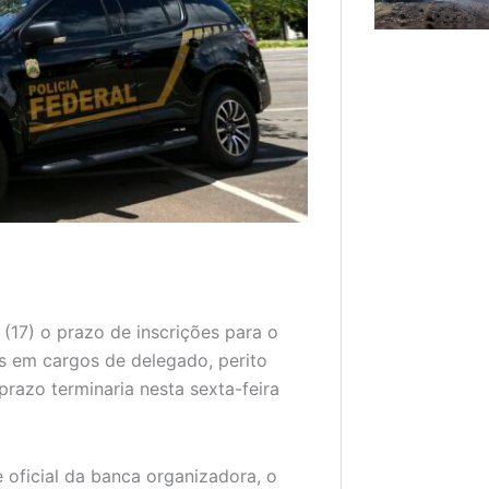
 (17) o prazo de inscrições para o
s em cargos de delegado, perito
 prazo terminaria nesta sexta-feira
 oficial da banca organizadora, o