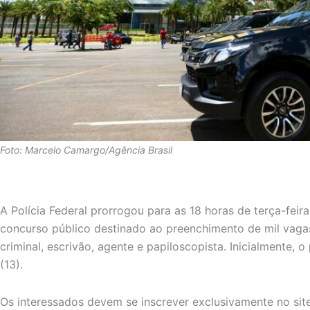
Foto: Marcelo Camargo/Agência Brasil
A Polícia Federal prorrogou para as 18 horas de terça-feira
concurso público destinado ao preenchimento de mil vaga
criminal, escrivão, agente e papiloscopista. Inicialmente, o
(13).
Os interessados devem se inscrever exclusivamente no site