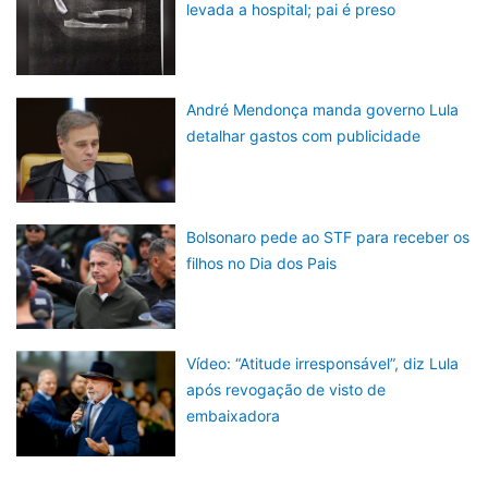
levada a hospital; pai é preso
André Mendonça manda governo Lula
detalhar gastos com publicidade
Bolsonaro pede ao STF para receber os
filhos no Dia dos Pais
Vídeo: “Atitude irresponsável”, diz Lula
após revogação de visto de
embaixadora