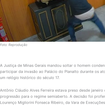
Foto: Reprodução
A Justiça de Minas Gerais mandou soltar o homem condena
participar da invasão ao Palácio do Planalto durante os at
um relógio histórico do século 17.
Antônio Cláudio Alves Ferreira estava preso desde janeiro
progressão para o regime semiaberto. A decisão foi proferi
Lourenço Migliorini Fonseca Ribeiro, da Vara de Execuções