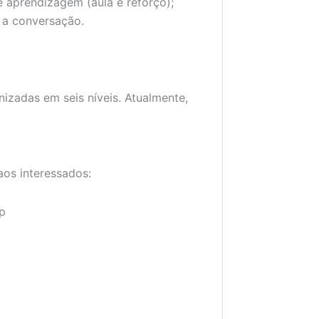
e aprendizagem (aula e reforço);
r a conversação.
nizadas em seis níveis. Atualmente,
aos interessados:
p