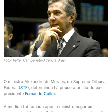
Foto: Valter Campanato/Agência Brasil
O ministro Alexandre de Moraes, do Supremo Tribunal
Federal (
STF
), determinou há pouco a prisão do ex-
presidente
Fernando Collor
.
A medida foi tomada após o ministro negar um