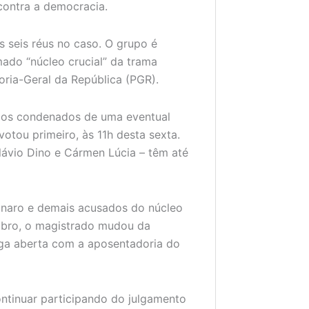
contra a democracia.
 seis réus no caso. O grupo é
do “núcleo crucial” da trama
doria-Geral da República (PGR).
a os condenados de uma eventual
otou primeiro, às 11h desta sexta.
Flávio Dino e Cármen Lúcia – têm até
sonaro e demais acusados do núcleo
tubro, o magistrado mudou da
ga aberta com a aposentadoria do
ontinuar participando do julgamento