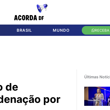
BRASIL
MUNDO
RECEBA
Últimas Notíc
o de
denação por