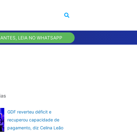
 ANTES, LEIA NO WHATSAPP
ias
GDF reverteu déficit e
recuperou capacidade de
pagamento, diz Celina Leão