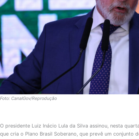
Foto: CanalGov/Reprodução
O presidente Luiz Inácio Lula da Silva assinou, nesta quart
que cria o Plano Brasil Soberano, que prevê um conjunto