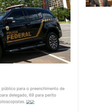
o público para o preenchimento de
para delegado, 69 para perito
piloscopistas.