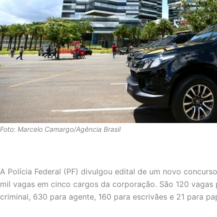
Foto: Marcelo Camargo/Agência Brasil
A Polícia Federal (PF) divulgou edital de um novo concurs
mil vagas em cinco cargos da corporação. São 120 vagas 
criminal, 630 para agente, 160 para escrivães e 21 para pa