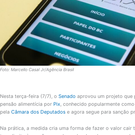
Foto: Marcello Casal Jr/Agência Brasil
Nesta terça-feira (7/7), o
Senado
aprovou um projeto que 
pensão alimentícia por
Pix
, conhecido popularmente como 
pela
Câmara dos Deputados
e agora segue para sanção pr
Na prática, a medida cria uma forma de fazer o valor cai