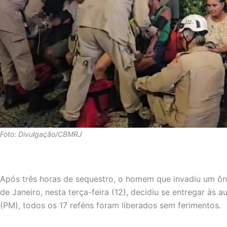
Foto: Divulgação/CBMRJ
Após três horas de sequestro, o homem que invadiu um ôni
de Janeiro, nesta terça-feira (12), decidiu se entregar às a
(PM), todos os 17 reféns foram liberados sem ferimentos.