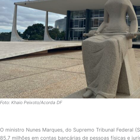
Foto: Khaio Peixoto/Acorda DF
O ministro Nunes Marques, do Supremo Tribunal Federal (S
85,7 milhões em contas bancárias de pessoas físicas e jur