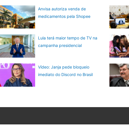
Anvisa autoriza venda de
medicamentos pela Shopee
Lula terá maior tempo de TV na
campanha presidencial
Vídeo: Janja pede bloqueio
imediato do Discord no Brasil