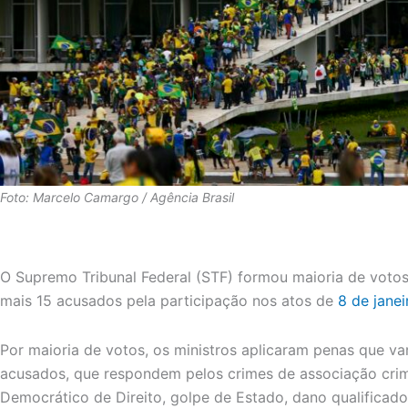
Foto: Marcelo Camargo / Agência Brasil
O Supremo Tribunal Federal (STF) formou maioria de votos
mais 15 acusados pela participação nos atos de
8 de janei
Por maioria de votos, os ministros aplicaram penas que va
acusados, que respondem pelos crimes de associação crim
Democrático de Direito, golpe de Estado, dano qualificado