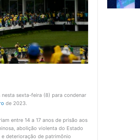
 nesta sexta-feira (8) para condenar
ro
de 2023.
riam entre 14 a 17 anos de prisão aos
inosa, abolição violenta do Estado
 e deterioração de patrimônio