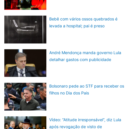
Bebê com vários ossos quebrados é
levada a hospital; pai é preso
André Mendonça manda governo Lula
detalhar gastos com publicidade
Bolsonaro pede ao STF para receber os
filhos no Dia dos Pais
Vídeo: “Atitude irresponsável”, diz Lula
após revogação de visto de