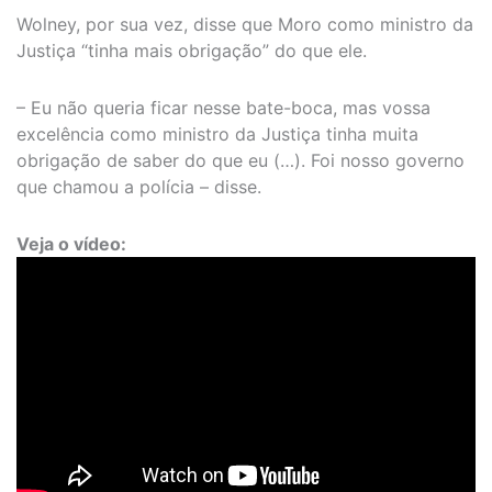
Wolney, por sua vez, disse que Moro como ministro da
Justiça “tinha mais obrigação” do que ele.
– Eu não queria ficar nesse bate-boca, mas vossa
excelência como ministro da Justiça tinha muita
obrigação de saber do que eu (…). Foi nosso governo
que chamou a polícia – disse.
Veja o vídeo: