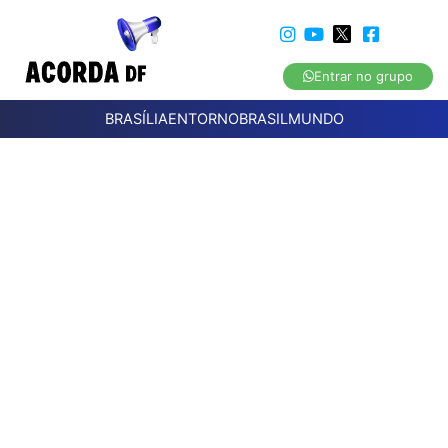
Entrar no grupo
BRASÍLIA
ENTORNO
BRASIL
MUNDO