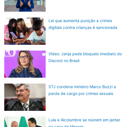
Lei que aumenta punição a crimes
digitais contra crianças é sancionada
Vídeo: Janja pede bloqueio imediato do
Discord no Brasil
STJ condena ministro Marco Buzzi a
perda de cargo por crimes sexuais
Lula e Alcolumbre se reúnem em jantar
na casa de Moraes