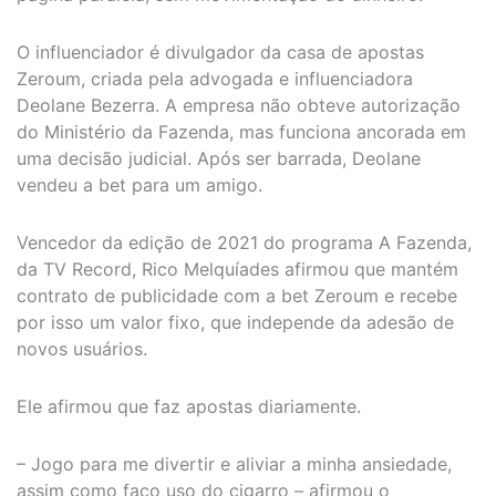
O influenciador é divulgador da casa de apostas
Zeroum, criada pela advogada e influenciadora
Deolane Bezerra. A empresa não obteve autorização
do Ministério da Fazenda, mas funciona ancorada em
uma decisão judicial. Após ser barrada, Deolane
vendeu a bet para um amigo.
Vencedor da edição de 2021 do programa A Fazenda,
da TV Record, Rico Melquíades afirmou que mantém
contrato de publicidade com a bet Zeroum e recebe
por isso um valor fixo, que independe da adesão de
novos usuários.
Ele afirmou que faz apostas diariamente.
– Jogo para me divertir e aliviar a minha ansiedade,
assim como faço uso do cigarro – afirmou o