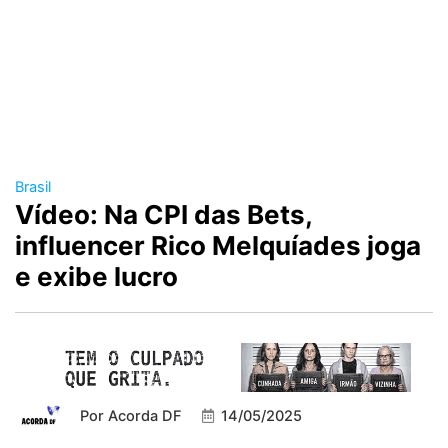
Brasil
Vídeo: Na CPI das Bets,
influencer Rico Melquíades joga
e exibe lucro
Por
Acorda DF
14/05/2025