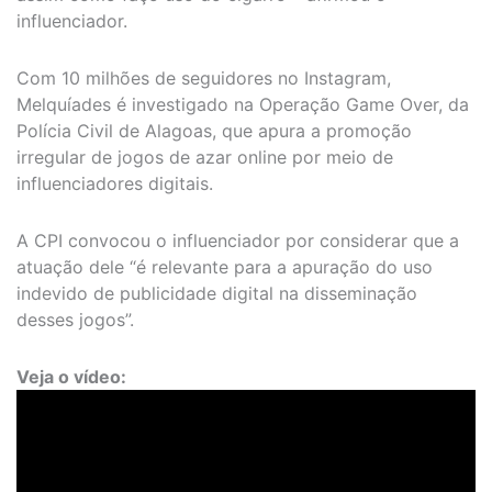
influenciador.
Com 10 milhões de seguidores no Instagram,
Melquíades é investigado na Operação Game Over, da
Polícia Civil de Alagoas, que apura a promoção
irregular de jogos de azar online por meio de
influenciadores digitais.
A CPI convocou o influenciador por considerar que a
atuação dele “é relevante para a apuração do uso
indevido de publicidade digital na disseminação
desses jogos”.
Veja o vídeo: