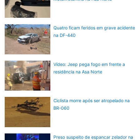
Quatro ficam feridos em grave acidente
na DF-440
Vídeo: Jeep pega fogo em frente a
residência na Asa Norte
Ciclista morre após ser atropelado na
BR-060
Preso suspeito de espancar zelador na