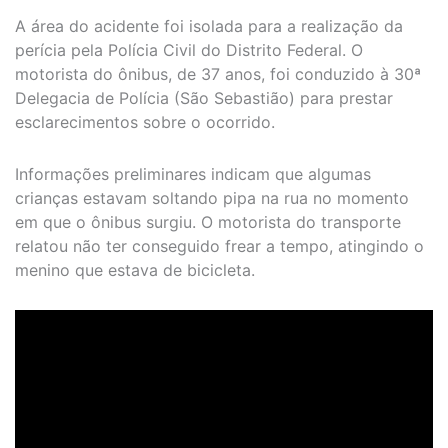
A área do acidente foi isolada para a realização da
perícia pela Polícia Civil do Distrito Federal. O
motorista do ônibus, de 37 anos, foi conduzido à 30ª
Delegacia de Polícia (São Sebastião) para prestar
esclarecimentos sobre o ocorrido.
Informações preliminares indicam que algumas
crianças estavam soltando pipa na rua no momento
em que o ônibus surgiu. O motorista do transporte
relatou não ter conseguido frear a tempo, atingindo o
menino que estava de bicicleta.