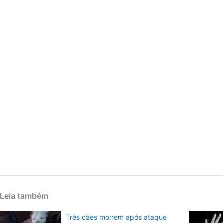
Leia também
Três cães morrem após ataque