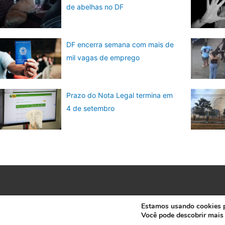
de abelhas no DF
DF encerra semana com mais de
mil vagas de emprego
Prazo do Nota Legal termina em
4 de setembro
Estamos usando cookies pa
Você pode descobrir mais