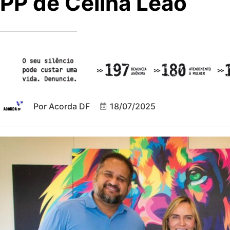
PP de Celina Leão
Por
Acorda DF
18/07/2025