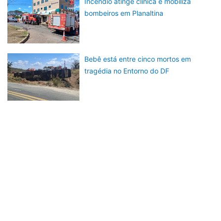
Incêndio atinge clínica e mobiliza
bombeiros em Planaltina
Bebê está entre cinco mortos em
tragédia no Entorno do DF