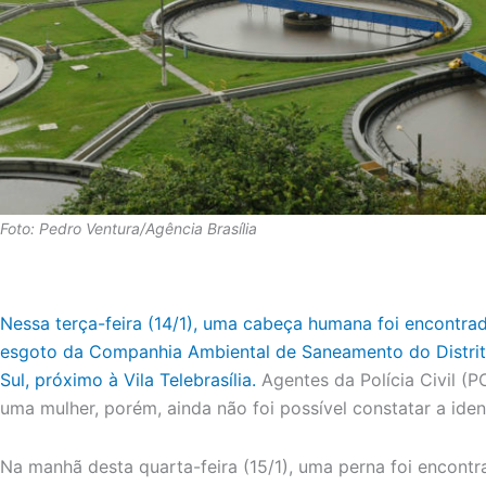
Foto: Pedro Ventura/Agência Brasília
Nessa terça-feira (14/1), uma cabeça humana foi encontra
esgoto da Companhia Ambiental de Saneamento do Distrito
Sul, próximo à Vila Telebrasília.
Agentes da Polícia Civil (P
uma mulher, porém, ainda não foi possível constatar a iden
Na manhã desta quarta-feira (15/1), uma perna foi encont