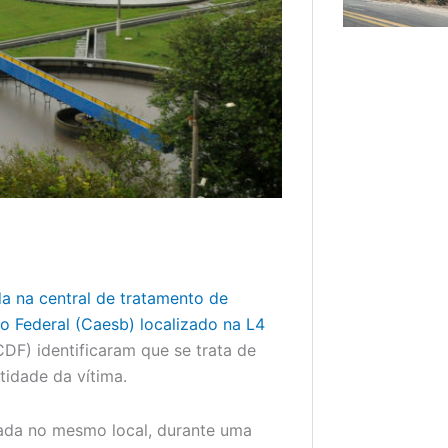
da na central de tratamento de
 Federal (Caesb) localizado na L4
CDF) identificaram que se trata de
tidade da vítima.
rada no mesmo local, durante uma