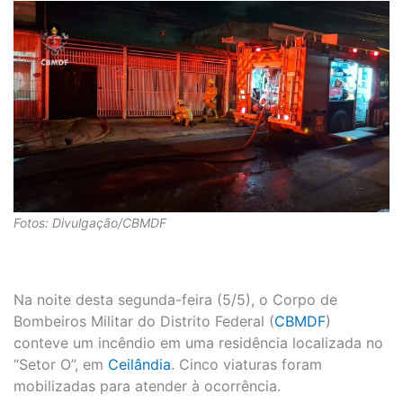
Fotos: Divulgação/CBMDF
Na noite desta segunda-feira (5/5), o Corpo de
Bombeiros Militar do Distrito Federal (
CBMDF
)
conteve um incêndio em uma residência localizada no
“Setor O”, em
Ceilândia
. Cinco viaturas foram
mobilizadas para atender à ocorrência.