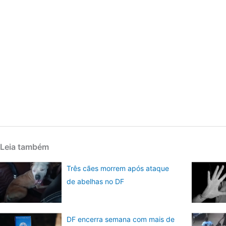
Leia também
Três cães morrem após ataque
de abelhas no DF
DF encerra semana com mais de