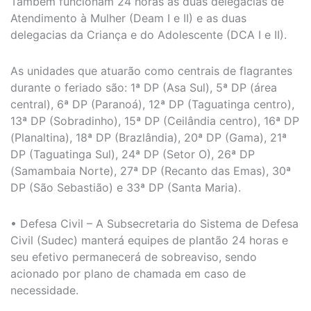
Também funcionam 24 horas as duas delegacias de
Atendimento à Mulher (Deam I e II) e as duas
delegacias da Criança e do Adolescente (DCA I e II).
As unidades que atuarão como centrais de flagrantes
durante o feriado são: 1ª DP (Asa Sul), 5ª DP (área
central), 6ª DP (Paranoá), 12ª DP (Taguatinga centro),
13ª DP (Sobradinho), 15ª DP (Ceilândia centro), 16ª DP
(Planaltina), 18ª DP (Brazlândia), 20ª DP (Gama), 21ª
DP (Taguatinga Sul), 24ª DP (Setor O), 26ª DP
(Samambaia Norte), 27ª DP (Recanto das Emas), 30ª
DP (São Sebastião) e 33ª DP (Santa Maria).
• Defesa Civil – A Subsecretaria do Sistema de Defesa
Civil (Sudec) manterá equipes de plantão 24 horas e
seu efetivo permanecerá de sobreaviso, sendo
acionado por plano de chamada em caso de
necessidade.