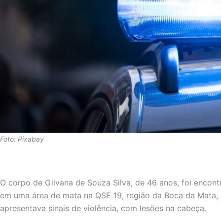
Foto: Pixabay
O corpo de Gilvana de Souza Silva, de 46 anos, foi encon
em uma área de mata na QSE 19, região da Boca da Mata
apresentava sinais de violência, com lesões na cabeça.