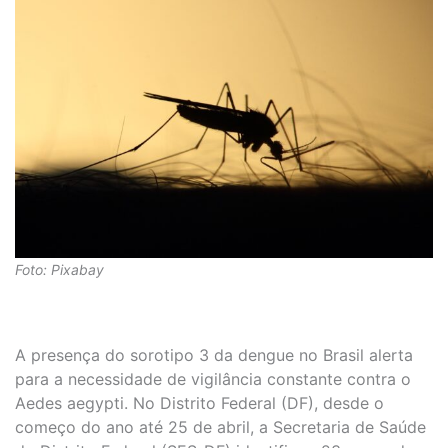
Foto: Pixabay
A presença do sorotipo 3 da dengue no Brasil alerta
para a necessidade de vigilância constante contra o
Aedes aegypti. No Distrito Federal (DF), desde o
começo do ano até 25 de abril, a Secretaria de Saúde