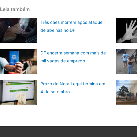
Leia também
Três cães morrem após ataque
de abelhas no DF
DF encerra semana com mais de
mil vagas de emprego
Prazo do Nota Legal termina em
4 de setembro