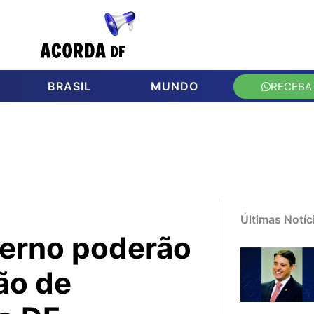
BRASIL
MUNDO
RECEBA
Últimas Notíc
terno poderão
ção de