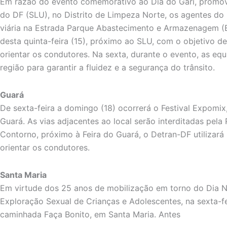
Em razão do evento comemorativo ao Dia do Gari, promov
do DF (SLU), no Distrito de Limpeza Norte, os agentes do
viária na Estrada Parque Abastecimento e Armazenagem (EP
desta quinta-feira (15), próximo ao SLU, com o objetivo de
orientar os condutores. Na sexta, durante o evento, as equ
região para garantir a fluidez e a segurança do trânsito.
Guará
De sexta-feira a domingo (18) ocorrerá o Festival Expomi
Guará. As vias adjacentes ao local serão interditadas pela 
Contorno, próximo à Feira do Guará, o Detran-DF utilizar
orientar os condutores.
Santa Maria
Em virtude dos 25 anos de mobilização em torno do Dia 
Exploração Sexual de Crianças e Adolescentes, na sexta-feir
caminhada Faça Bonito, em Santa Maria. Antes