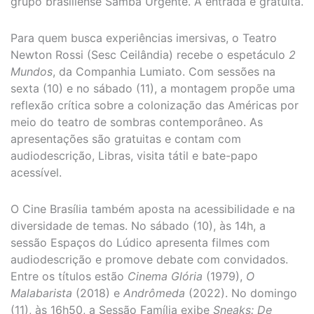
grupo brasiliense Samba Urgente. A entrada é gratuita.
Para quem busca experiências imersivas, o Teatro
Newton Rossi (Sesc Ceilândia) recebe o espetáculo
2
Mundos
, da Companhia Lumiato. Com sessões na
sexta (10) e no sábado (11), a montagem propõe uma
reflexão crítica sobre a colonização das Américas por
meio do teatro de sombras contemporâneo. As
apresentações são gratuitas e contam com
audiodescrição, Libras, visita tátil e bate-papo
acessível.
O Cine Brasília também aposta na acessibilidade e na
diversidade de temas. No sábado (10), às 14h, a
sessão Espaços do Lúdico apresenta filmes com
audiodescrição e promove debate com convidados.
Entre os títulos estão
Cinema Glória
(1979),
O
Malabarista
(2018) e
Andrômeda
(2022). No domingo
(11), às 16h50, a Sessão Família exibe
Sneaks: De