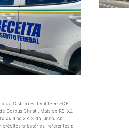
ia do Distrito Federal (Seec-DF)
de Corpus Christi. Mais de R$ 3,2
e os dias 2 e 8 de junho. As
créditos tributários, referentes a