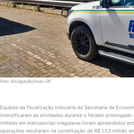
Foto: Divulgação/Seec-DF
Equipes da fiscalização tributária da Secretaria de Econom
intensificaram as atividades durante o feriado prolongado 
milhões em mercadorias irregulares foram apreendidos entr
operações resultaram na constituição de R$ 1,53 milhão em 