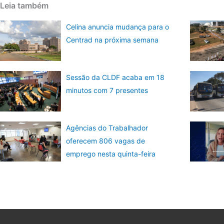
Leia também
Celina anuncia mudança para o
Centrad na próxima semana
Sessão da CLDF acaba em 18
minutos com 7 presentes
Agências do Trabalhador
oferecem 806 vagas de
emprego nesta quinta-feira