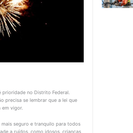
prioridade no Distrito Federal.
o precisa se lembrar que a lei que
 em vigor.
 mais seguro e tranquilo para todos
dade a ruídos, como idosos, crianças