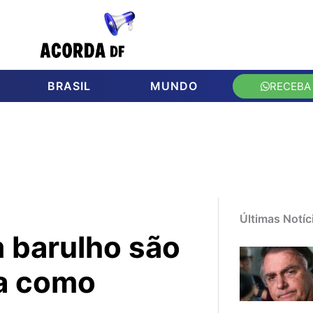
BRASIL
MUNDO
RECEBA
Últimas Notíc
m barulho são
ba como