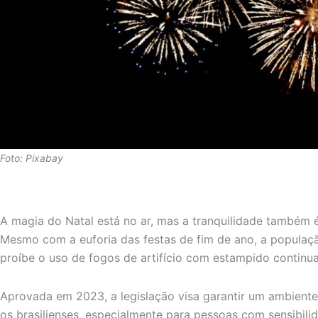
Foto: Pixabay
A magia do Natal está no ar, mas a tranquilidade também é 
Mesmo com a euforia das festas de fim de ano, a populaçã
proíbe o uso de fogos de artifício com estampido continua
Aprovada em 2023, a legislação visa garantir um ambiente
os brasilienses, especialmente para pessoas com sensibili