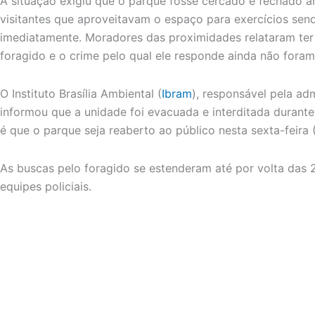
A situação exigiu que o parque fosse cercado e fechado an
visitantes que aproveitavam o espaço para exercícios send
imediatamente. Moradores das proximidades relataram ter 
foragido e o crime pelo qual ele responde ainda não foram
O Instituto Brasília Ambiental (
Ibram
), responsável pela ad
informou que a unidade foi evacuada e interditada durante
é que o parque seja reaberto ao público nesta sexta-feira 
As buscas pelo foragido se estenderam até por volta das 2
equipes policiais.