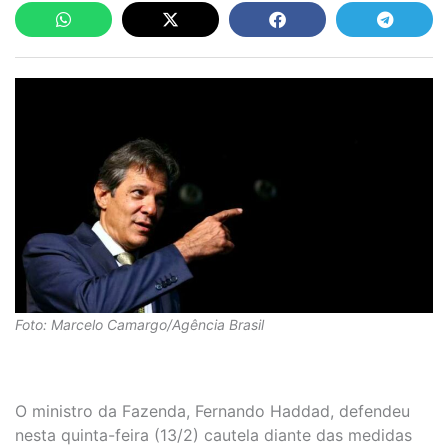
Foto: Marcelo Camargo/Agência Brasil
O ministro da Fazenda, Fernando Haddad, defendeu
nesta quinta-feira (13/2) cautela diante das medidas