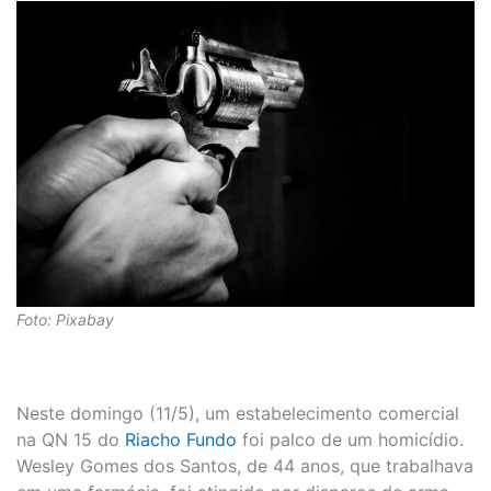
Foto: Pixabay
Neste domingo (11/5), um estabelecimento comercial
na QN 15 do
Riacho Fundo
foi palco de um homicídio.
Wesley Gomes dos Santos, de 44 anos, que trabalhava