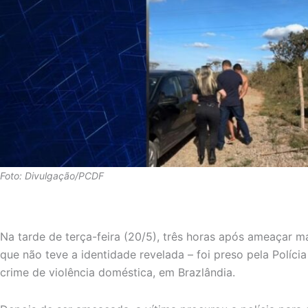
Foto: Divulgação/PCDF
Na tarde de terça-feira (20/5), três horas após ameaçar m
que não teve a identidade revelada – foi preso pela Polícia
crime de violência doméstica, em Brazlândia.