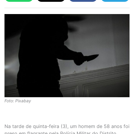
Foto: Pixabay
Na tarde de quinta-feira (3), um homem de 58 anos foi
preso em flagrante pela Polícia Militar do Distrito