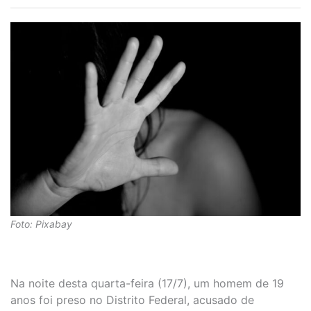
Foto: Pixabay
Na noite desta quarta-feira (17/7), um homem de 19
anos foi preso no Distrito Federal, acusado de