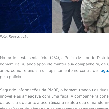
Foto: Reprodução
Na tarde desta sexta-feira (2/4), a Polícia Militar do Distrit
homem de 66 anos após ele manter sua companheira, de 63 
anos, como reféns em um apartamento no centro de
Tagua
pela polícia.
Segundo informações da PMDF, o homem trancou as duas
imóvel e as ameaçava com uma faca. A companheira conse
os policiais durante a ocorrência e relatou que o marido 
elas saíssem do cômodo e as ameaçando constantemente. 