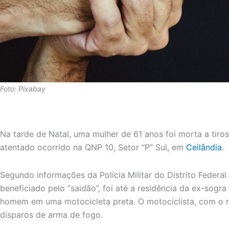
Foto: Pixabay
Na tarde de Natal, uma mulher de 61 anos foi morta a tiro
atentado ocorrido na QNP 10, Setor “P” Sul, em
Ceilândia
.
Segundo informações da Polícia Militar do Distrito Federal 
beneficiado pelo “saidão”, foi até a residência da ex-sogr
homem em uma motocicleta preta. O motociclista, com o r
disparos de arma de fogo.