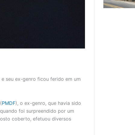
s e seu ex-genro ficou ferido em um
(
PMDF
), o ex-genro, que havia sido
a quando foi surpreendido por um
osto coberto, efetuou diversos