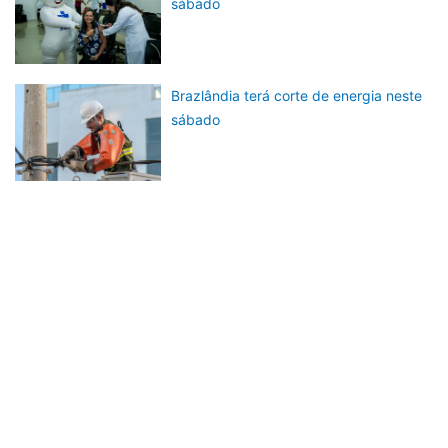
sábado
Brazlândia terá corte de energia neste
sábado