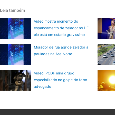
Leia também
Vídeo mostra momento do
espancamento de zelador no DF;
ele está em estado gravíssimo
Morador de rua agride zelador a
pauladas na Asa Norte
Vídeo: PCDF mira grupo
especializado no golpe do falso
advogado