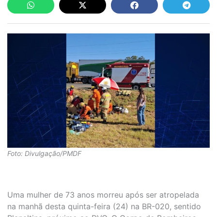
Foto: Divulgação/PMDF
Uma mulher de 73 anos morreu após ser atropelada
na manhã desta quinta-feira (24) na BR-020, sentido