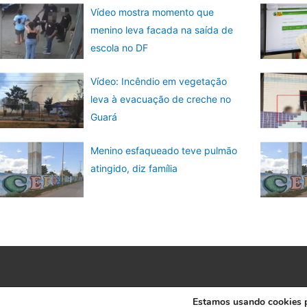
Vídeo mostra momento que
menino leva facada na saída de
escola no DF
Vídeo: Incêndio em vegetação
leva à evacuação de creche no
Guará
Menino esfaqueado teve pulmão
atingido, diz família
Estamos usando cookies pa